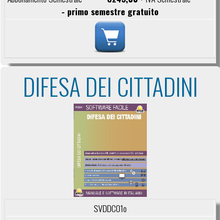
- primo semestre gratuito
DIFESA DEI CITTADINI
SVDDC01o