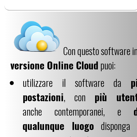
Con questo software i
versione Online Cloud
puoi:
utilizzare il software da
p
postazioni
, con
più utent
anche contemporanei, e
qualunque luogo
disponga 