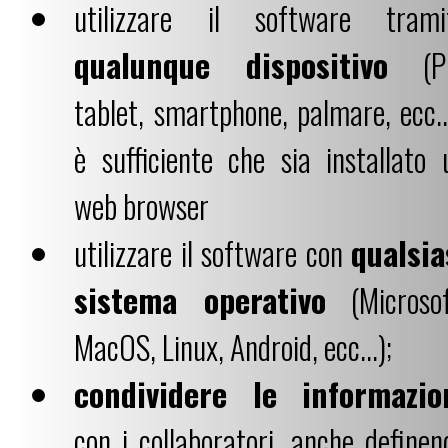
utilizzare il software trami
qualunque dispositivo
(P
tablet, smartphone, palmare, ecc...
è sufficiente che sia installato 
web browser
utilizzare il software con
qualsia
sistema operativo
(Microsof
MacOS, Linux, Android, ecc...);
condividere le informazio
con i collaboratori, anche definen