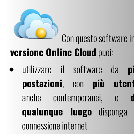
Con questo software i
versione Online Cloud
puoi:
utilizzare il software da
p
postazioni
, con
più utent
anche contemporanei, e
qualunque luogo
disponga 
connessione internet